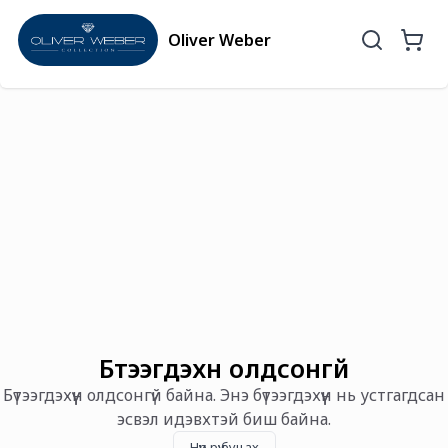
Oliver Weber
Бүтээгдэхүүн олдсонгүй
Бүтээгдэхүүн олдсонгүй байна. Энэ бүтээгдэхүүн нь устгагдсан
эсвэл идэвхтэй биш байна.
Нүүр рүү буцах