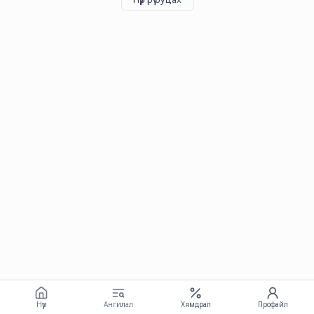
Нүүр
Ангилал
Хямдрал
Профайл