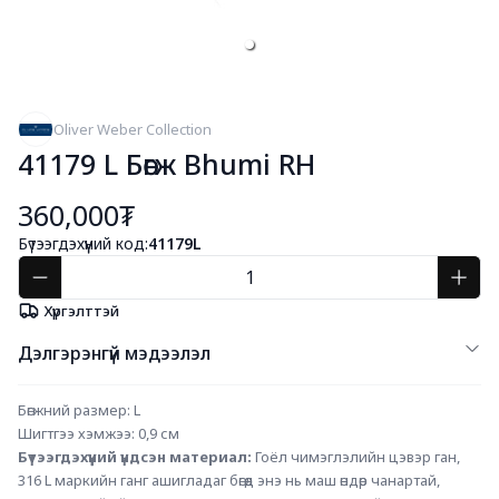
Oliver Weber Collection
41179 L Бөгж Bhumi RH
360,000₮
Бүтээгдэхүүний код:
41179L
Хүргэлттэй
Дэлгэрэнгүй мэдээлэл
Бөгжний размер: L
Шигтгээ хэмжээ: 0,9 см 
Бүтээгдэхүүний үндсэн материал: 
Гоёл чимэглэлийн цэвэр ган, 
316 L маркийн ганг ашигладаг бөгөөд энэ нь маш өндөр чанартай, 