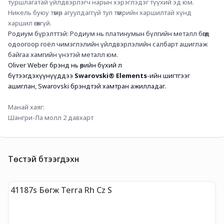
туршлагатай үйлдвэрлэгч нарын хэрэглэдэг түүхий эд юм. 
Никель буюу төмөр агуулдаггүй тул төмрийн харшилтай хүнд 
харшил өгөхгүй.
Родиум бүрэлттэй: Родиум нь платинумын бүлгийн металл бөгөөд 
одоогоор гоёл чимэглэлийн үйлдвэрлэлийн салбарт ашиглаж 
байгаа хамгийн үнэтэй металл юм.
Oliver Weber брэнд нь өөрийн бүхий л 
бүтээгдэхүүнүүддээ
 Swarovski® Elements
-ийн шигтгээг 
ашиглан, Swarovski брэндтэй хамтран ажилладаг. 
Манай хаяг:
Шангри-Ла молл 2 давхарт
Төстэй бүтээгдэхүүн
41187s Бөгж Terra Rh Cz S
4