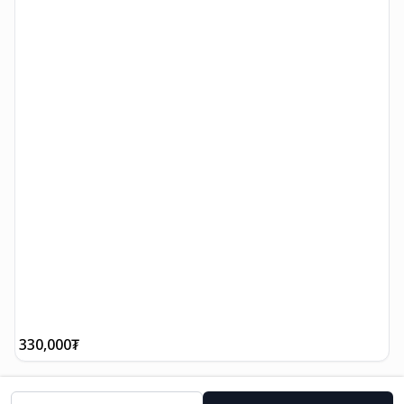
330,000
₮
3