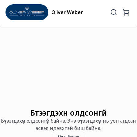
Oliver Weber
Бүтээгдэхүүн олдсонгүй
Бүтээгдэхүүн олдсонгүй байна. Энэ бүтээгдэхүүн нь устгагдсан
эсвэл идэвхтэй биш байна.
Нүүр рүү буцах