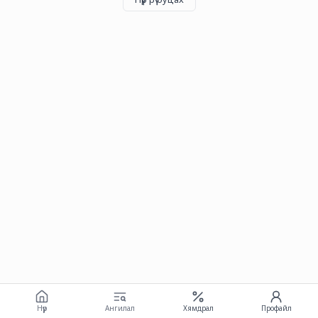
Нүүр
Ангилал
Хямдрал
Профайл