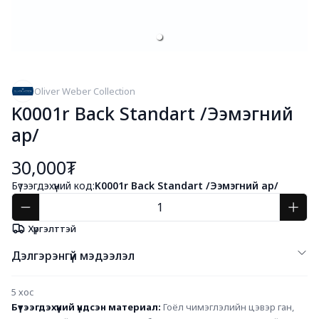
Oliver Weber Collection
K0001r Back Standart /Ээмэгний
ар/
30,000₮
Бүтээгдэхүүний код:
K0001r Back Standart /Ээмэгний ар/
Хүргэлттэй
Дэлгэрэнгүй мэдээлэл
5 хос
Бүтээгдэхүүний үндсэн материал: 
Гоёл чимэглэлийн цэвэр ган, 