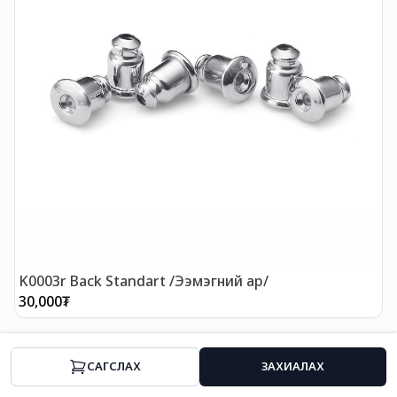
K0003r Back Standart /Ээмэгний ар/
K
30,000
₮
3
CАГСЛАХ
ЗАХИАЛАХ
Нүүр
Ангилал
Хямдрал
Профайл