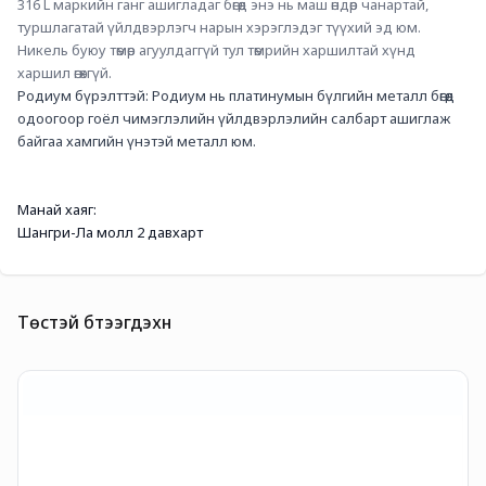
316 L маркийн ганг ашигладаг бөгөөд энэ нь маш өндөр чанартай, 
туршлагатай үйлдвэрлэгч нарын хэрэглэдэг түүхий эд юм. 
Никель буюу төмөр агуулдаггүй тул төмрийн харшилтай хүнд 
харшил өгөхгүй.
Родиум бүрэлттэй: Родиум нь платинумын бүлгийн металл бөгөөд 
одоогоор гоёл чимэглэлийн үйлдвэрлэлийн салбарт ашиглаж 
байгаа хамгийн үнэтэй металл юм.
Манай хаяг:
Шангри-Ла молл 2 давхарт 
Төстэй бүтээгдэхүүн