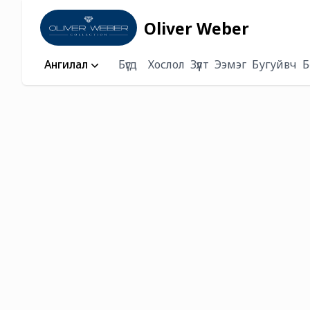
Oliver Weber
Ангилал
Бүгд
Хослол
Зүүлт
Ээмэг
Бугуйвч
Б