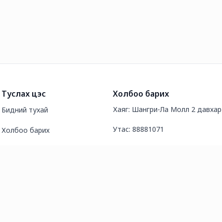
Туслах цэс
Холбоо барих
Хаяг: Шангри-Ла Молл 2 давхар
Бидний тухай
Утас: 88881071
Холбоо барих
И-мэйл хаяг: finance@nanofashi
Түгээмэл асуултууд
Нийтлэл