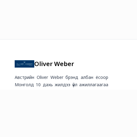
Oliver Weber
Австрийн Oliver Weber брэнд албан ёсоор
Монголд 10 дахь жилдээ үйл ажиллагаагаа
явуулж байна. Шангри-Ла молл 2 давхарт
2026
©
Онлайн худалдааг хөгжүүлэгч
платформ.