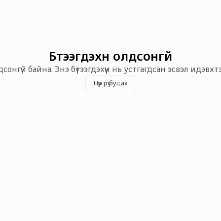
Бүтээгдэхүүн олдсонгүй
олдсонгүй байна. Энэ бүтээгдэхүүн нь устгагдсан эсвэл идэвх
Нүүр рүү буцах