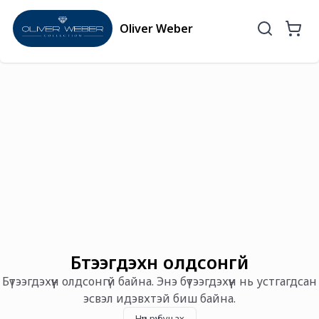
Oliver Weber
Бүтээгдэхүүн олдсонгүй
Бүтээгдэхүүн олдсонгүй байна. Энэ бүтээгдэхүүн нь устгагдсан
эсвэл идэвхтэй биш байна.
Нүүр рүү буцах