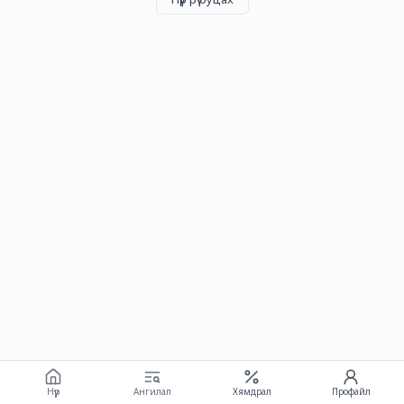
Нүүр
Ангилал
Хямдрал
Профайл