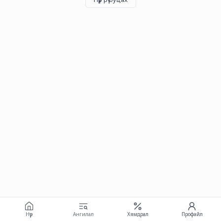
Нүүр
Ангилал
Хямдрал
Профайл