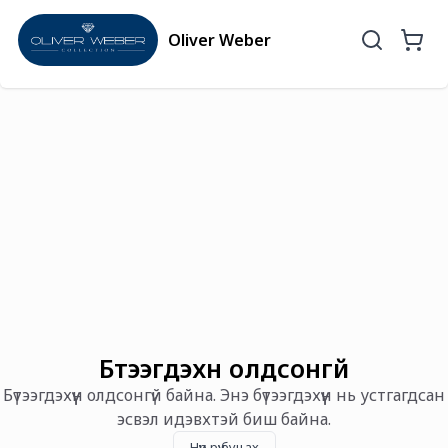
Oliver Weber
Бүтээгдэхүүн олдсонгүй
Бүтээгдэхүүн олдсонгүй байна. Энэ бүтээгдэхүүн нь устгагдсан
эсвэл идэвхтэй биш байна.
Нүүр рүү буцах